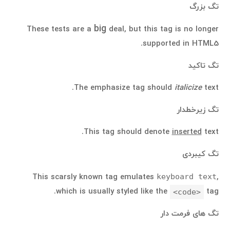
تگ بزر
گ
big
These tests are a
deal, but this tag is no longer
supported in HTML5.
تگ تاکید
The emphasize tag should
italicize
text.
تگ زیرخطدار
This tag should denote
inserted
text.
تگ کیبردی
This scarsly known tag emulates
keyboard text
,
which is usually styled like the
tag.
<code>
تگ های فرمت دار