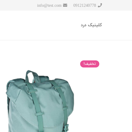
info@test.com
09121240778
کلینیک درد
تخفیف!