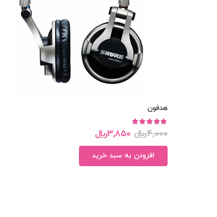
هدفون
امتیاز
5.00
از 5
4,000
﷼
3,850
﷼
افزودن به سبد خرید