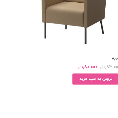
ناپه
83,0
﷼
80,000
﷼
افزودن به سبد خرید