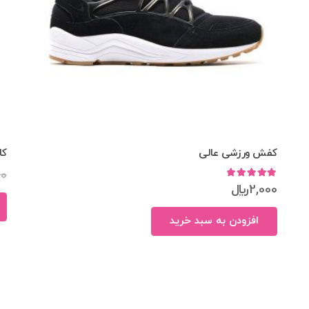
کفش ورزشی عالی
کا
00
امتیاز
5.00
از 5
2,000
﷼
افزودن به سبد خرید