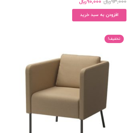
93,000
﷼
90,000
﷼
افزودن به سبد خرید
تخفیف!