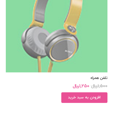
تلفن همراه
1,500
﷼
1,250
﷼
افزودن به سبد خرید