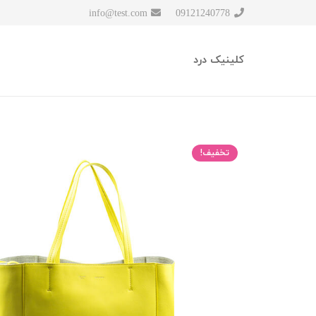
info@test.com
09121240778
کلینیک درد
تخفیف!