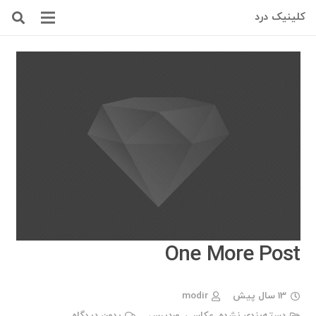
کلینیک درد
One More Post
13 سال پیش
modir
دسته‌بندی نشده
,
عکاسی
,
وردپرس
بدون دیدگاه