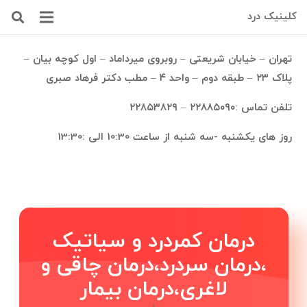
کلینیک درد
تهران – خیابان شریعتی – روبروی میرداماد – اول کوچه بیان –
پلاک ٢٣ – طبقه دوم – واحد ۴ – مطب دکتر فرهاد صبری
تلفن تماس :٢٢٨٨۵٠٩٠ – ٢٢٨۵٣٨٢٩
روز های یکشنبه -سه شنبه از ساعت 10:30 الی :13:30
درمان کمردرد و سیاتیک
،درمان سردرد،درمان چاقی ‌و
لاغری،درمان بیماریه